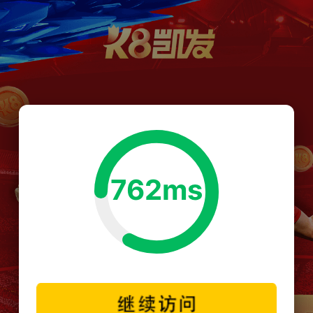
762ms