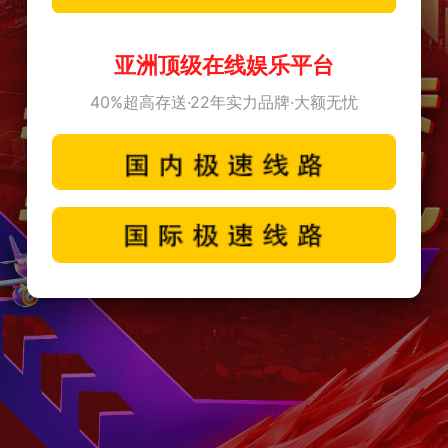
亚洲顶级在线娱乐平台
40%超高存送·22年实力品牌·大额无忧